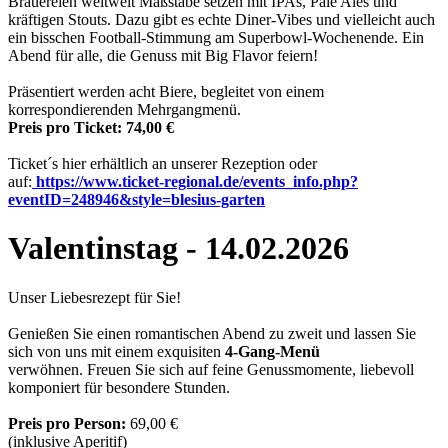
Brauereien weltweit Maßstäbe setzen mit IPAs, Pale Ales und
kräftigen Stouts. Dazu gibt es echte Diner-Vibes und vielleicht auch
ein bisschen Football-Stimmung am Superbowl-Wochenende. Ein
Abend für alle, die Genuss mit Big Flavor feiern!
Präsentiert werden acht Biere, begleitet von einem
korrespondierenden Mehrgangmenü.
Preis pro Ticket: 74,00 €
Ticket´s hier erhältlich an unserer Rezeption oder
auf:
https://www.ticket-regional.de/events_info.php?
eventID=248946
&style=blesius-garten
Valentinstag - 14.02.2026
Unser Liebesrezept für Sie!
Genießen Sie einen romantischen Abend zu zweit und lassen Sie
sich von uns mit einem exquisiten
4-Gang-Menü
verwöhnen. Freuen Sie sich auf feine Genussmomente, liebevoll
komponiert für besondere Stunden.
Preis pro Person:
69,00 €
(inklusive Aperitif)