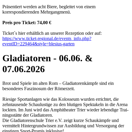
Präsentiert werden acht Biere, begleitet von einem
korrespondierenden Mehrgangmenü.
Preis pro Ticket: 74,00 €
Ticket´s hier erhältlich an unserer Rezeption oder auf:
https://www.ticket-regional.de/events_info.php?
eventID=229464
&style=blesius-garten
Gladiatoren - 06.06. &
07.06.2026
Brot und Spiele im alten Rom – Gladiatorenkämpfe sind ein
besonderes Faszinosum der Römerzeit.
Riesige Sportanlagen wie das Kolosseum wurden errichtet, die
zehntausende Schaulustige zu den blutigen Spektakeln in die Arena
lockten. Im Juni wird das Amphitheater Trier wieder lebendige Trai-
ningsstätte der Gladiatoren.
Die Gladiatorenschule Trier e.V. zeigt kurze Schaukämpfe und
vermittelt Hintergrundwissen zur Ausbildung und Versorgung der
einstigen Sport-Promis inklusive!