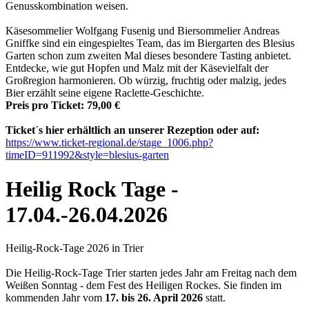
Genusskombination weisen.
Käsesommelier Wolfgang Fusenig und Biersommelier Andreas
Gniffke sind ein eingespieltes Team, das im Biergarten des Blesius
Garten schon zum zweiten Mal dieses besondere Tasting anbietet.
Entdecke, wie gut Hopfen und Malz mit der Käsevielfalt der
Großregion harmonieren. Ob würzig, fruchtig oder malzig, jedes
Bier erzählt seine eigene Raclette-Geschichte.
Preis pro Ticket: 79,00 €
Ticket´s hier erhältlich an unserer Rezeption oder auf:
https://www.ticket-regional.de/stage_1006.php?
timeID=911992
&style=blesius-garten
Heilig Rock Tage -
17.04.-26.04.2026
Heilig-Rock-Tage 2026 in Trier
Die Heilig-Rock-Tage Trier starten jedes Jahr am Freitag nach dem
Weißen Sonntag - dem Fest des Heiligen Rockes. Sie finden im
kommenden Jahr vom
17. bis 26. April 2026
statt.