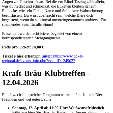
Augen zu, Geschmack an! Bei diesem Blind-Tasting zählt allein,
was du riechst und schmeckst, die Etiketten bleiben geheim.
Entdecke, wie sehr Farbe, Name und Stil unsere Wahrnehmung
beeinflussen. Du wirst überrascht sein, welche Biere dich
begeistern, wenn du sie einmal unvoreingenommen probierst. Ein
spannendes Spiel für alle Sinne!
Präsentiert werden acht Biere, begleitet von einem
korrespondierenden Mehrgangmenü.
Preis pro Ticket: 74,00 €
Ticket´s hier erhältlich
unter:
https://www.ticket-
regional.de/events_info.php?eventID=249027
Kraft-Bräu-Klubtreffen -
12.04.2026
Ein abwechslungsreiches Programm wartet auf euch – mit Bier,
Freunden und viel guter Laune!
Sonntag, 12. April ab 11:00 Uhr:
Weißwurstfrühstück
Bitte beachten Sie, dass der Besuch der Veranstaltung nur als