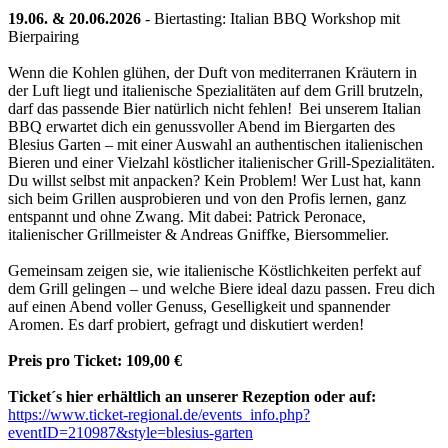
19.06. & 20.06.2026
- Biertasting: Italian BBQ Workshop mit
Bierpairing
Wenn die Kohlen glühen, der Duft von mediterranen Kräutern in
der Luft liegt und italienische Spezialitäten auf dem Grill brutzeln,
darf das passende Bier natürlich nicht fehlen! Bei unserem Italian
BBQ erwartet dich ein genussvoller Abend im Biergarten des
Blesius Garten – mit einer Auswahl an authentischen italienischen
Bieren und einer Vielzahl köstlicher italienischer Grill-Spezialitäten.
Du willst selbst mit anpacken? Kein Problem! Wer Lust hat, kann
sich beim Grillen ausprobieren und von den Profis lernen, ganz
entspannt und ohne Zwang. Mit dabei: Patrick Peronace,
italienischer Grillmeister & Andreas Gniffke, Biersommelier.
Gemeinsam zeigen sie, wie italienische Köstlichkeiten perfekt auf
dem Grill gelingen – und welche Biere ideal dazu passen. Freu dich
auf einen Abend voller Genuss, Geselligkeit und spannender
Aromen. Es darf probiert, gefragt und diskutiert werden!
Preis pro Ticket: 109,00 €
Ticket´s hier erhältlich an unserer Rezeption oder auf:
https://www.ticket-regional.de/events_info.php?
eventID=210987
&style=blesius-garten