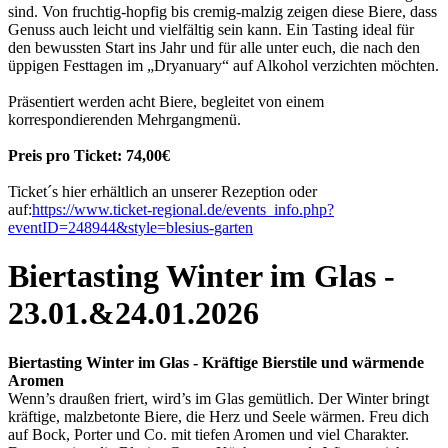
sind. Von fruchtig-hopfig bis cremig-malzig zeigen diese Biere, dass
Genuss auch leicht und vielfältig sein kann. Ein Tasting ideal für
den bewussten Start ins Jahr und für alle unter euch, die nach den
üppigen Festtagen im „Dryanuary“ auf Alkohol verzichten möchten.
Präsentiert werden acht Biere, begleitet von einem
korrespondierenden Mehrgangmenü.
Preis pro Ticket: 74,00€
Ticket´s hier erhältlich an unserer Rezeption oder
auf:
https://www.ticket-regional.de/events_info.php?
eventID=248944&style=blesius-garten
Biertasting Winter im Glas -
23.01.&24.01.2026
Biertasting Winter im Glas - Kräftige Bierstile und wärmende
Aromen
Wenn’s draußen friert, wird’s im Glas gemütlich. Der Winter bringt
kräftige, malzbetonte Biere, die Herz und Seele wärmen. Freu dich
auf Bock, Porter und Co. mit tiefen Aromen und viel Charakter.