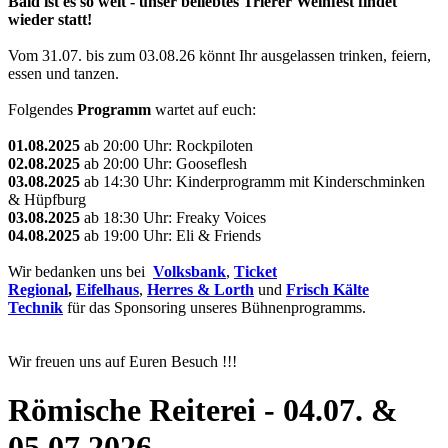
Bald ist es so weit - unser beliebtes Trierer Weinfest findet
wieder statt!
Vom 31.07. bis zum 03.08.26 könnt Ihr ausgelassen trinken, feiern,
essen und tanzen.
Folgendes
Programm
wartet auf euch:
01.08.2025
ab 20:00 Uhr: Rockpiloten
02.08.2025
ab 20:00 Uhr: Gooseflesh
03.08.2025
ab 14:30 Uhr: Kinderprogramm mit Kinderschminken
& Hüpfburg
03.08.2025
ab 18:30 Uhr: Freaky Voices
04.08.2025
ab 19:00 Uhr: Eli & Friends
Wir bedanken uns bei
Volksbank
,
Ticket
Regional
,
Eifelhaus
,
Herres & Lorth
und
Frisch Kälte
Technik
für das Sponsoring unseres Bühnenprogramms.
Wir freuen uns auf Euren Besuch !!!
Römische Reiterei - 04.07. &
05.07.2026